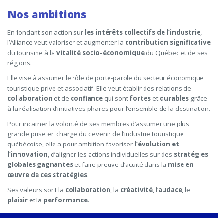
Nos ambitions
En fondant son action sur
les intérêts collectifs de l’industrie
,
l’Alliance veut valoriser et augmenter la
contribution significative
du tourisme à la
vitalité socio-économique
du Québec et de ses
régions.
Elle vise à assumer le rôle de porte-parole du secteur économique
touristique privé et associatif. Elle veut établir des relations de
collaboration
et de
confiance
qui sont
fortes
et
durables
grâce
à la réalisation d’initiatives phares pour l’ensemble de la destination.
Pour incarner la volonté de ses membres d’assumer une plus
grande prise en charge du devenir de l’industrie touristique
québécoise, elle a pour ambition favoriser
l’évolution et
l’innovation
, d’aligner les actions individuelles sur des
stratégies
globales gagnantes
et faire preuve d’acuité dans la
mise en
œuvre de ces stratégies
.
Ses valeurs sont la
collaboration
, la
créativité
, l’
audace
, le
plaisir
et la
performance
.