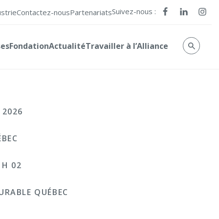
Suivez-nous :
ustrie
Contactez-nous
Partenariats
ses
Fondation
Actualité
Travailler à l’Alliance
 2026
ÉBEC
 H 02
URABLE QUÉBEC