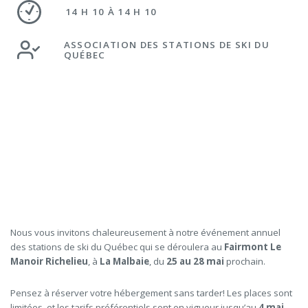
14 H 10 À 14 H 10
ASSOCIATION DES STATIONS DE SKI DU
QUÉBEC
Nous vous invitons chaleureusement à notre événement annuel
des stations de ski du Québec qui se déroulera au
Fairmont Le
Manoir Richelieu
, à
La Malbaie
, du
25 au 28 mai
prochain.
Pensez à réserver votre hébergement sans tarder! Les places sont
limitées, et les tarifs préférentiels sont en vigueur jusqu’au
4 mai