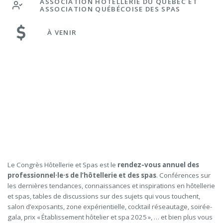
ASSOCIATION HÔTELLERIE DU QUÉBEC ET
ASSOCIATION QUÉBÉCOISE DES SPAS
À VENIR
Le Congrès Hôtellerie et Spas est le
rendez-vous annuel des
professionnel·le·s de l’hôtellerie et des spas
. Conférences sur
les dernières tendances, connaissances et inspirations en hôtellerie
et spas, tables de discussions sur des sujets qui vous touchent,
salon d’exposants, zone expérientielle, cocktail réseautage, soirée-
gala, prix « Établissement hôtelier et spa 2025 », … et bien plus vous