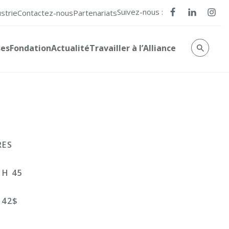
Suivez-nous :
ustrie
Contactez-nous
Partenariats
ses
Fondation
Actualité
Travailler à l’Alliance
RES
 H 45
 42$