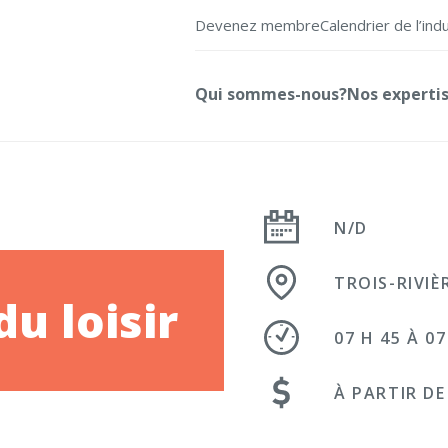
Devenez membre
Calendrier de l’ind
Qui sommes-nous?
Nos experti
N/D
TROIS-RIVIÈ
u loisir
07 H 45 À 07
À PARTIR DE