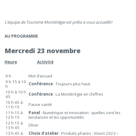
L’équipe de Tourisme Montérégie est prête à vous accueillir!
AU PROGRAMME
Mercredi 23 novembre
Heure
Activité
9 h
Mot d’accueil
9 h 15 à 10
Conférence
: Toujours plus haut
h
10 h à 10 h
Conférence
: La Montérégie en chiffres
45
10 h 45 à
Pause santé
11 h 15
11 h 15 à
Panel
: Numérique et innovation : quelles sont les
12 h 15
tendances et les opportunités
12 h 15 à
Dîner
13 h 45
13 h 45 à
Choix d’atelier
: Produits phares : Vision 2023 –