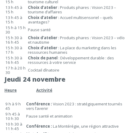
15 h
tourisme culturel
13 h 45 à
Choix d’atelier
: Produits phares : Vision 2023 –
15 h
tourisme d’affaires
13 h 45 à
Choix d’atelier
: Accueil multisensoriel – quels
15 h
avantages?
15 h à 15 h
Pause santé
30
15 h 30 à
Choix d’atelier
: Produits phares : Vision 2023 – vélo
16 h 45
et nautisme
15 h 30 à
Choix d’atelier
: La place du marketing dans les
17 h
ressources humaines
15 h 30 à
Choix de panel
: Développement durable : des
16 h 45
ressources à votre service
17 h à 20 h
Cocktail dînatoire
30
Jeudi 24 novembre
Heure
Activité
9 h à 9 h
Conférence :
Vision 2023 : stratégiquement tournés
45
vers l’avenir
9 h 45 à
Pause santé et animation
10 h 30
10 h 30 à
Conférence :
La Montérégie, une région attractive
11 h 45