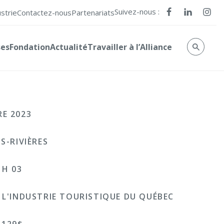
Suivez-nous :
ustrie
Contactez-nous
Partenariats
ses
Fondation
Actualité
Travailler à l’Alliance
RE 2023
IS-RIVIÈRES
 H 03
 L'INDUSTRIE TOURISTIQUE DU QUÉBEC
 129$