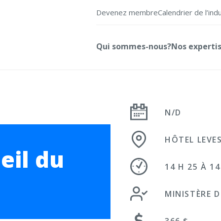
Devenez membre
Calendrier de l’ind
Qui sommes-nous?
Nos experti
N/D
HÔTEL LEVES
eil du
14 H 25 À 14
MINISTÈRE 
366 $