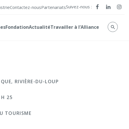
Suivez-nous :
ustrie
Contactez-nous
Partenariats
ses
Fondation
Actualité
Travailler à l’Alliance
QUE, RIVIÈRE-DU-LOUP
 H 25
DU TOURISME