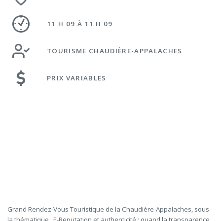
11 H 09 À 11 H 09
TOURISME CHAUDIÈRE-APPALACHES
PRIX VARIABLES
Grand Rendez-Vous Touristique de la Chaudière-Appalaches, sous
la thématique : E-Reputation et authenticité : quand la transparence