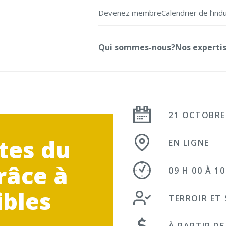
Devenez membre
Calendrier de l’ind
Qui sommes-nous?
Nos experti
21 OCTOBRE
tes du
EN LIGNE
râce à
09 H 00 À 10
ibles
TERROIR ET
À PARTIR DE