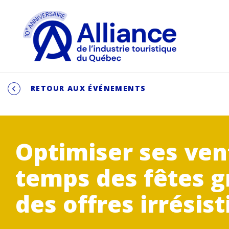
RETOUR AUX ÉVÉNEMENTS
Optimiser ses ven
temps des fêtes g
des offres irrésist