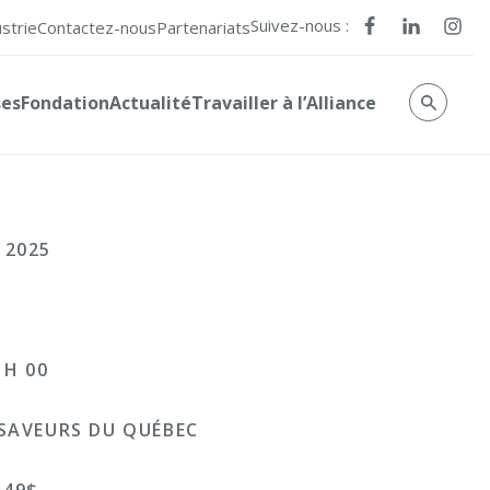
Suivez-nous :
ustrie
Contactez-nous
Partenariats
ses
Fondation
Actualité
Travailler à l’Alliance
 2025
 H 00
 SAVEURS DU QUÉBEC
 49$