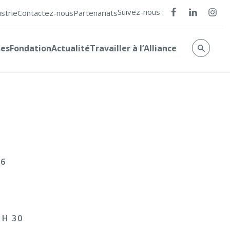
Suivez-nous :
ustrie
Contactez-nous
Partenariats
ses
Fondation
Actualité
Travailler à l’Alliance
26
 H 30