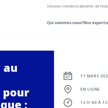
Devenez membre
Calendrier de l’ind
Qui sommes-nous?
Nos experti
 au
11 MARS 20
 pour
EN LIGNE
ique :
12 H 00 À 12