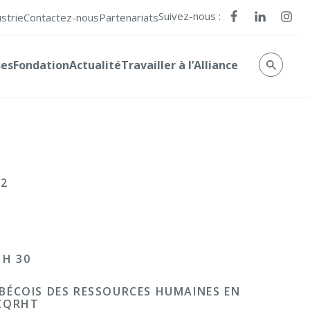
Suivez-nous :
ustrie
Contactez-nous
Partenariats
ses
Fondation
Actualité
Travailler à l’Alliance
22
 H 30
BÉCOIS DES RESSOURCES HUMAINES EN
 CQRHT