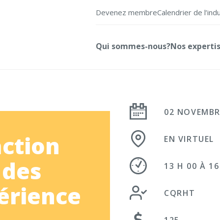
Devenez membre
Calendrier de l’ind
Qui sommes-nous?
Nos experti
02 NOVEMBR
ction
EN VIRTUEL
 des
13 H 00 À 16
périence
CQRHT
125