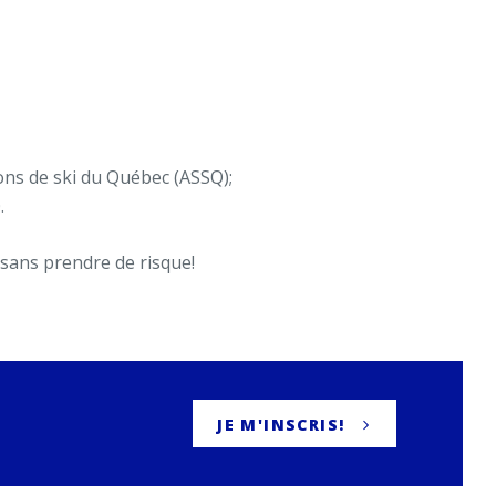
ions de ski du Québec (ASSQ);
.
 sans prendre de risque!
JE M'INSCRIS!