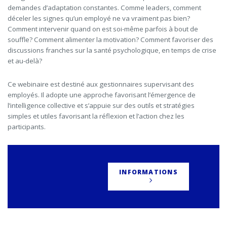
demandes d’adaptation constantes. Comme leaders, comment
déceler les signes qu’un employé ne va vraiment pas bien?
Comment intervenir quand on est soi-même parfois à bout de
souffle? Comment alimenter la motivation? Comment favoriser des
discussions franches sur la santé psychologique, en temps de crise
et au-delà?
Ce webinaire est destiné aux gestionnaires supervisant des
employés. Il adopte une approche favorisant l’émergence de
l’intelligence collective et s’appuie sur des outils et stratégies
simples et utiles favorisant la réflexion et l’action chez les
participants.
INFORMATIONS