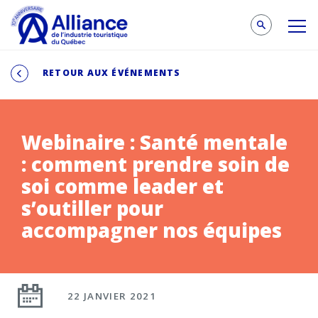
RETOUR AUX ÉVÉNEMENTS
Webinaire : Santé mentale
: comment prendre soin de
soi comme leader et
s’outiller pour
accompagner nos équipes
22 JANVIER 2021