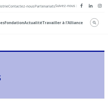
Suivez-nous :
ustrie
Contactez-nous
Partenariats
ses
Fondation
Actualité
Travailler à l’Alliance
s