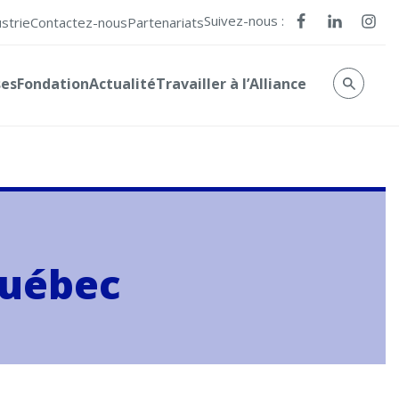
Suivez-nous :
ustrie
Contactez-nous
Partenariats
ses
Fondation
Actualité
Travailler à l’Alliance
Québec