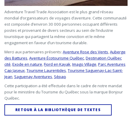
Adventure Travel Trade Association
est le plus grand réseau
mondial d’organisateurs de voyages d’aventure. Cette communauté
est composée d’environ 30 000 personnes occupant différents
postes et provenant de divers secteurs au sein de l’industrie
touristique qui partagent la même conviction et le même
engagement en faveur d’un tourisme durable.
Merci aux partenaires présents:
Aventure Rose des Vents
,
Auberge
des Battures
,
Aventure Écotourisme Québec
,
Destination Québec
cité
,
Exode en nature
,
Fjord en Kayak
,
Imago Village
,
Parc Aventures
Cap Jaseux
,
Tourisme Laurentides
,
Tourisme Saguenay-Lac-Saint-
Jean
,
Saguenay Aventures
,
Sépaq
.
Cette participation a été effectuée dans le cadre de notre mandat
pour le
ministère du Tourisme du Québec
sous
la marque
Bonjour
Québec
.
RETOUR À LA BIBLIOTHÈQUE DE TEXTES