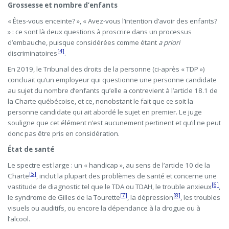
Grossesse et nombre d’enfants
« Êtes-vous enceinte? », « Avez-vous l’intention d’avoir des enfants?
» : ce sont là deux questions à proscrire dans un processus
d’embauche, puisque considérées comme étant
a priori
[4]
discriminatoires
.
En 2019, le Tribunal des droits de la personne (ci-après « TDP »)
concluait qu’un employeur qui questionne une personne candidate
au sujet du nombre d’enfants qu’elle a contrevient à l’article 18.1 de
la Charte québécoise, et ce, nonobstant le fait que ce soit la
personne candidate qui ait abordé le sujet en premier. Le juge
souligne que cet élément n’est aucunement pertinent et qu’il ne peut
donc pas être pris en considération.
État de santé
Le spectre est large : un « handicap », au sens de l’article 10 de la
[5]
Charte
, inclut la plupart des problèmes de santé et concerne une
[6]
vastitude de diagnostic tel que le TDA ou TDAH, le trouble anxieux
,
[7]
[8]
le syndrome de Gilles de la Tourette
, la dépression
, les troubles
visuels ou auditifs, ou encore la dépendance à la drogue ou à
l’alcool.