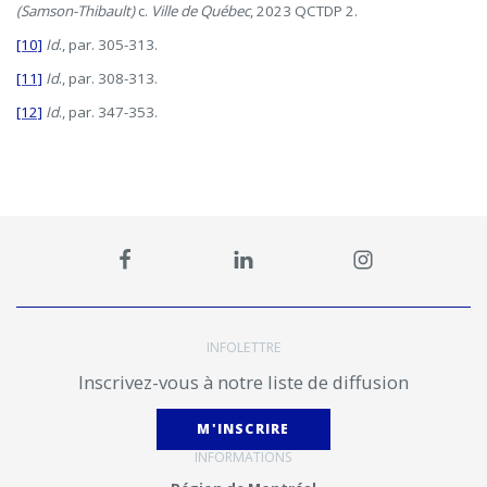
(Samson-Thibault)
c.
Ville de Québec
, 2023 QCTDP 2.
[10]
Id
., par. 305-313.
[11]
Id
., par. 308-313.
[12]
Id
., par. 347-353.
INFOLETTRE
Inscrivez-vous à notre liste de diffusion
M'INSCRIRE
INFORMATIONS