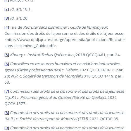
[2]
Id
., art. 18.1.
[3]
Id
., art. 20.
[4]
Tiré de
Recruter sans discriminer : Guide de l’employeur
,
Commission des droits de la personne et des droits de la jeunesse,
<https://www.cdpdj.qc.ca/storage/app/media/publications/Recruter-
sans-discriminer_Guide.pdf>.
[5]
Khoury
c.
Institut Trebas Québec inc.
, 2018 QCCQ 461, par. 24.
[6]
Conseillers en ressources humaines et en relations industrielles
agréés (Ordre professionnel des)
c.
Hébert
, 2021 QCCDCRHRI 6, par.
20;
N.R.
c.
Société de transport de Montréal
,2018 QCCQ 1419, par.
63.
[7]
Commission des droits de la personne et des droits de la jeunesse
(T.J.R.)
c.
Procureur général du Québec (Sûreté du Québec)
, 2022
QCCA 1577.
[8]
Commission des droits de la personne et des droits de la jeunesse
(M.R.)
c.
Société de transport de Montréal (STM)
, 2021 QCTDP 35.
[9]
Commission des droits de la personne et des droits de la jeunesse