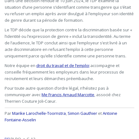
Dans une décision rendue le 10 juin 2024, le TDP examine la
situation d’une personne s’identifiant comme transgenre qui s’était
vu refuser un emploi après avoir divulgué à l’employeur son identité
de genre durant sa période de formation.
Le TDP décide que la protection contre la discrimination basée sur «
l’identité ou l’expression de genre » inclut la transidentité. Au terme
de l’audience, le TDP conclut ainsi que l’employeur s’est livré à un
acte discriminatoire en refusant l’emploi à cette personne
uniquement parce qu’elle s’identifie comme une personne trans.
Notre équipe en
droit du travail et de l’emploi
accompagne et
conseille fréquemment les employeurs dans leur processus de
recrutement et leurs démarches préembauche.
Pour toute autre question d’ordre légal, n’hésitez pas à
communiquer avec
Me Francis Arnaud Marcotte
, associé chez
Therrien Couture Joli-Cœur.
Par
Marike
Larochelle-Toornstra
,
Simon Gauthier
et
Antoine
Fontaine-Asselin
[1]
RLRQ, c. C-12.