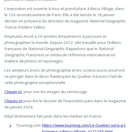
L’exposition est ouverte à tous et prend place à Bercy Village, dans
le 12
e
arrondissement de Paris. Elle a été lancée le 18 janvier
dernier en présence du directeur du magazine
National Geographic
France
, Frédéric Vallois.
Emanuela Ascoli a 20 années d’expérience à parcourir et
photographier le monde. Depuis 2012, elle travaille pour l’édition
française de
National Geographic
. Rappelons que le
National
Geographic France
est un média de référence international en
matière de photos et reportages.
Les amateurs.trices de photographie et les curieux.euses pourront
se plonger dans le décor flamboyant du Québec à travers l’œil de
cette photographe exceptionnelle.
Cliquer ici
, pour voir les images du vernissage.
Cliquez ici
pour lire le dossier de l’exposition paru dans le magazine
de janvier 2024.
Déjà l’événement fait jaser dans les médias en France :
Tourmag.com :
https://www.tourmag.com/Le-Quebec-sera-a-l-
honneur-a-Bercy-Village_a121165.html