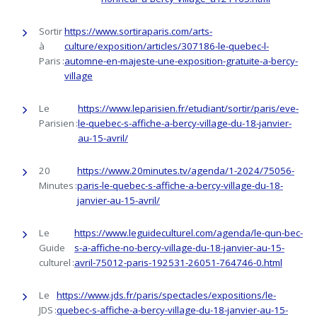
Sortir
https://www.sortiraparis.com/arts-
à
culture/exposition/articles/307186-le-quebec-l-
Paris :
automne-en-majeste-une-exposition-gratuite-a-bercy-
village
Le
https://www.leparisien.fr/etudiant/sortir/paris/eve-
Parisien :
le-quebec-s-affiche-a-bercy-village-du-18-janvier-
au-15-avril/
20
https://www.20minutes.tv/agenda/1-2024/75056-
Minutes :
paris-le-quebec-s-affiche-a-bercy-village-du-18-
janvier-au-15-avril/
Le
https://www.leguideculturel.com/agenda/le-qun-bec-
Guide
s-a-affiche-no-bercy-village-du-18-janvier-au-15-
culturel :
avril-75012-paris-192531-26051-764746-0.html
Le
https://www.jds.fr/paris/spectacles/expositions/le-
JDS :
quebec-s-affiche-a-bercy-village-du-18-janvier-au-15-