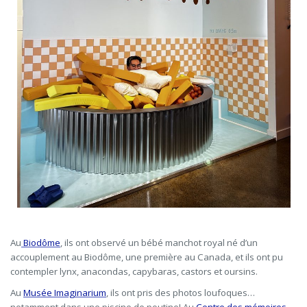
Au
Biodôme
, ils ont observé un bébé manchot royal né d’un
accouplement au Biodôme, une première au Canada, et ils ont pu
contempler lynx, anacondas, capybaras, castors et oursins.
Au
Musée Imaginarium
, ils ont pris des photos loufoques…
notamment dans une piscine de poutine! Au
Centre des mémoires