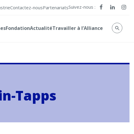
Suivez-nous :
ustrie
Contactez-nous
Partenariats
ses
Fondation
Actualité
Travailler à l’Alliance
vin-Tapps