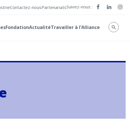
Suivez-nous :
ustrie
Contactez-nous
Partenariats
ses
Fondation
Actualité
Travailler à l’Alliance
ce