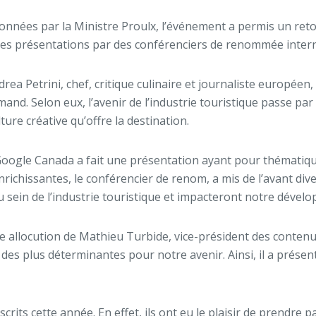
onnées par la Ministre Proulx, l’événement a permis un retou
 des présentations par des conférenciers de renommée intern
ndrea Petrini, chef, critique culinaire et journaliste europ
and. Selon eux, l’avenir de l’industrie touristique passe p
lture créative qu’offre la destination.
Google Canada a fait une présentation ayant pour thématiq
enrichissantes, le conférencier de renom, a mis de l’avant div
 au sein de l’industrie touristique et impacteront notre dével
 allocution de Mathieu Turbide, vice-président des contenus
des plus déterminantes pour notre avenir. Ainsi, il a présent
rits cette année. En effet, ils ont eu le plaisir de prendre