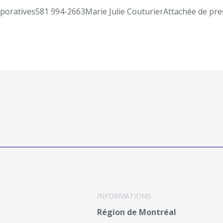
rporatives
581 994-2663
Marie Julie Couturier
Attachée de pre
INFORMATIONS
Région de Montréal