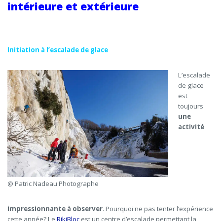
intérieure et extérieure
Initiation à l’escalade de glace
L’escalade
de glace
est
toujours
une
activité
@ Patric Nadeau Photographe
impressionnante à observer
. Pourquoi ne pas tenter l’expérience
cette année? Le
RikiBloc
est un centre d’escalade permettant la