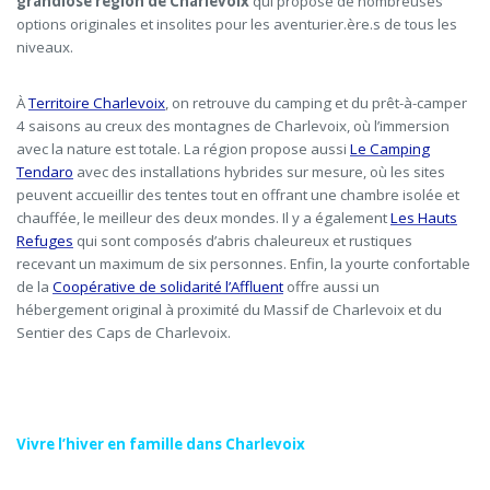
grandiose région de Charlevoix
qui propose de nombreuses
options originales et insolites pour les aventurier.ère.s de tous les
niveaux.
À
Territoire Charlevoix
, on retrouve du camping et du prêt-à-camper
4 saisons au creux des montagnes de Charlevoix, où l’immersion
avec la nature est totale. La région propose aussi
Le Camping
Tendaro
avec des installations hybrides sur mesure, où les sites
peuvent accueillir des tentes tout en offrant une chambre isolée et
chauffée, le meilleur des deux mondes.
Il y a également
Les Hauts
Refuges
qui sont composés d’abris chaleureux et rustiques
recevant un maximum de six personnes.
Enfin, la yourte confortable
de la
Coopérative de solidarité l’Affluent
offre aussi un
hébergement original à proximité du Massif de Charlevoix et du
Sentier des Caps de Charlevoix.
Vivre l’hiver en famille dans Charlevoix