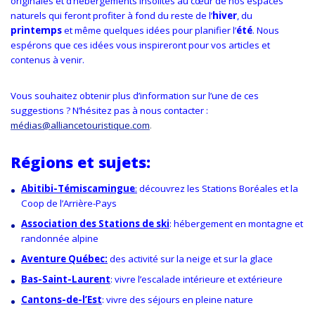
originales et
d’hébergements insolites au cœur de nos espaces
naturels qui feront profiter à fond du reste de l’
hiver
, du
printemps
et même quelques idées pour planifier l’
été
. Nous
espérons que ces idées vous inspireront pour vos articles et
contenus à venir.
Vous souhaitez obtenir plus d’information sur l’une de ces
suggestions ? N’hésitez pas à nous contacter :
médias@alliancetouristique.com
.
Régions et sujets:
Abitibi-Témiscamingue
:
découvrez les Stations Boréales et la
Coop de l’Arrière-Pays
Association des Stations de ski
: hébergement en montagne et
randonnée alpine
Aventure Québec:
des activité sur la neige et sur la glace
Bas-Saint-Laurent
: vivre l’escalade intérieure et extérieure
Cantons-de-l’Est
: vivre des séjours en pleine nature