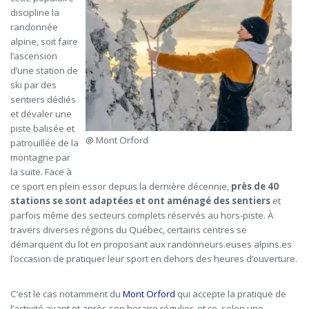
discipline la
randonnée
alpine, soit faire
l’ascension
d’une station de
ski par des
sentiers dédiés
et dévaler une
piste balisée et
@ Mont Orford
patrouillée de la
montagne par
la suite. Face à
ce sport en plein essor depuis la dernière décennie,
près de 40
stations se sont adaptées et ont aménagé des sentiers
et
parfois même des secteurs complets réservés au hors-piste.
À
travers
diverses régions du Québec,
c
ertains centres se
démarquent du lot
en proposant
aux
randonneurs.euses
alpins.es
l’occasion de pratiquer leur sport en dehors des heures d’ouverture
.
C’est le cas notamment du
Mont Orford
qui
accepte la pratique de
l’activité avant et après son horaire régulier, et ce,
selon une