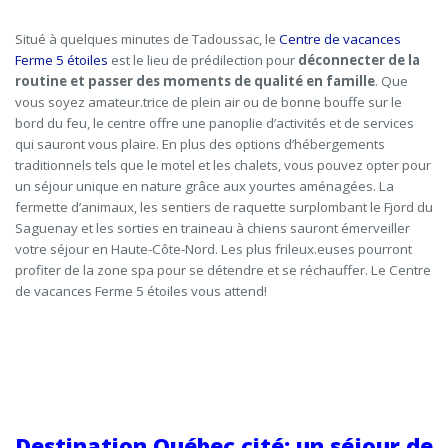
Situé à quelques minutes de Tadoussac, le
Centre de vacances
Ferme 5 étoiles
est
le lieu de prédilection pour
déconnecter de la
routine et passer des moments de qualité en famille
. Que
vous soyez
amateur
.trice
de plein air ou de bonne bouffe sur le
bord du feu, le centre offre une panoplie d’activités et de services
qui sauront vous plaire. En plus des options d’hébergements
traditionnels tels que le motel et les chalets,
vous pouvez
opte
r
pour
un séjour unique en nature grâce aux yourtes aménagé
e
s. La
fermette d’animaux, les sentiers de raquette surplombant le Fjord du
Saguenay et les sorties en traineau à chiens s
aur
ont émerveill
er
votre séjour en Haute-Côte-Nord. Les plus
frileux
.euses
pourront
profiter de la zone spa pour se détendre et se réchauffer. Le Centre
de vacances Ferme 5 étoiles vous
attend!
Destination Québec cité: un séjour de