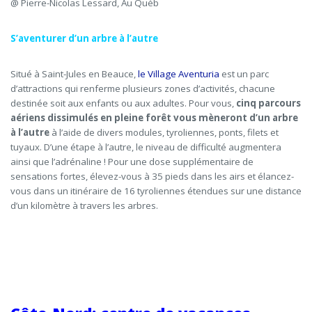
@ Pierre-Nicolas Lessard, Au Québ
S’aventurer
d’un
arbre à l’autre
Situé à Saint-Jules en Beauce,
le Village Aventuria
est
un parc
d’attractions qui renferme plusieurs zones d’activités, chacune
destinée soit aux enfants ou aux adultes. Pour vous,
cinq parcours
aériens dissimulés en pleine forêt
vous mèneront d’un arbre
à l’autre
à l’aide de divers modules, tyroliennes, ponts, filets et
tuyaux. D’une étape à l’autre, le niveau de difficulté augmentera
ainsi que l
’
adrénaline ! Pour une dose supplémentaire de
sensations fortes, élevez-vous à 35 pieds dans les airs et élancez-
vous dans
un
itinéraire
de 16 tyroliennes
étendues sur une distance
d’un kilomètre à travers les arbres.