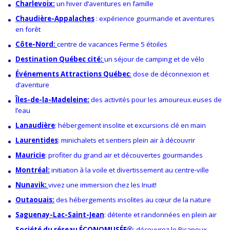
Charlevoix:
un hiver d’aventures en famille
Chaudière-Appalaches
: expérience gourmande et aventures
en forêt
Côte-Nord:
centre de vacances Ferme 5 étoiles
Destination Québec cité:
un séjour de camping et de vélo
Événements Attractions Québec
:
dose de déconnexion et
d’aventure
Îles-de-la-Madeleine:
des activités pour les amoureux.euses de
l’eau
Lanaudière
: hébergement insolite et excursions clé en main
Laurentides
: mini
chalets et sentiers plein air à découvrir
Mauricie
: profiter du grand air et découvertes gourmandes
Montréal:
initiation à la voile et divertissement au centre-ville
Nunavik:
vivez une immersion chez les Inuit!
Outaouais:
des hébergements insolites au cœur de la nature
Saguenay-Lac-Saint-Jean
: détente et randonnées en plein air
Société du réseau ÉCONOMUSÉE
®
:
découvrez le Ricaneux