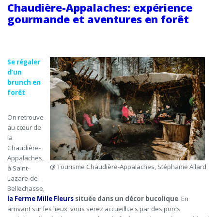
Chaudière-Appalaches: expérience
gourmande et aventures en forêt
Se régaler
d’un
brunch en
forêt
On retrouve
au cœur de
la
Chaudière-
Appalaches,
@ Tourisme Chaudière-Appalaches, Stéphanie Allard
à Saint-
Lazare-de-
Bellechasse,
la Ferme Mille Fleurs
située
dans un décor bucolique
. En
arrivant sur les lieux, vous serez
accueilli
.e.s
par des porcs