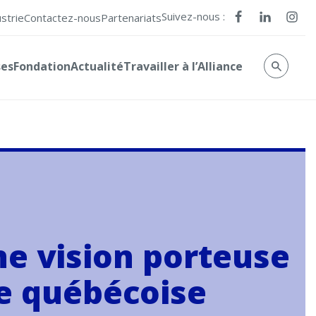
Suivez-nous :
ustrie
Contactez-nous
Partenariats
ses
Fondation
Actualité
Travailler à l’Alliance
ne vision porteuse
ue québécoise