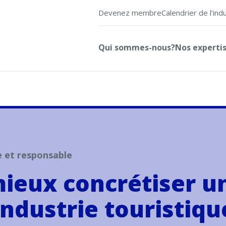
Devenez membre
Calendrier de l’ind
Qui sommes-nous?
Nos experti
e et responsable
mieux concrétiser u
’industrie touristiq