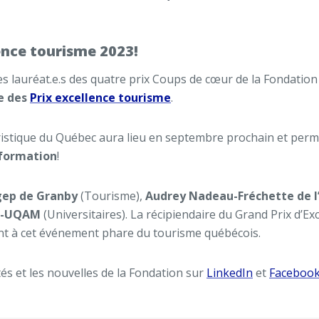
lence tourisme 2023!
 lauréat.e.s des quatre prix Coups de cœur de la Fondation 
e des
Prix excellence tourisme
.
ouristique du Québec aura lieu en septembre prochain et per
sformation
!
gep de Granby
(Tourisme),
Audrey Nadeau-Fréchette de l
SG-UQAM
(Universitaires). La récipiendaire du Grand Prix d’Ex
nt à cet événement phare du tourisme québécois.
és et les nouvelles de la Fondation sur
LinkedIn
et
Faceboo