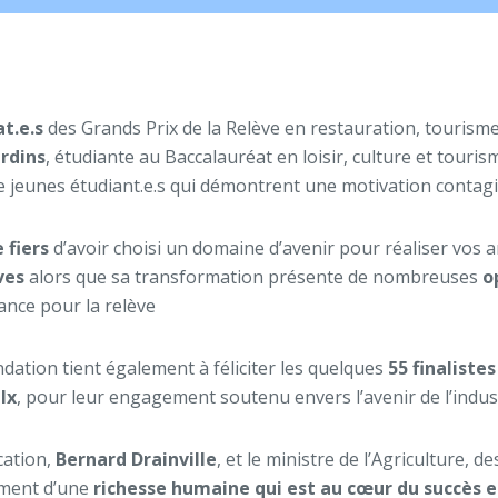
at.e.s
des Grands Prix de la Relève en restauration, tourisme e
rdins
, étudiante au Baccalauréat en loisir, culture et touri
de jeunes étudiant.e.s qui démontrent une motivation contag
 fiers
d’avoir choisi un domaine d’avenir pour réaliser vos 
ves
alors que sa transformation présente de nombreuses
o
iance pour la relève
ondation tient également à féliciter les quelques
55 finalistes
lx
, pour leur engagement soutenu envers l’avenir de l’indust
cation,
Bernard Drainville
, et le ministre de l’Agriculture, d
ement d’une
richesse humaine qui est au cœur du succès et