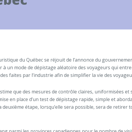
ouristique du Québec se réjouit de l’annonce du gouvernement 
r à un mode de dépistage aléatoire des voyageurs qui entrent
 faites par l’industrie afin de simplifier la vie des voyage
e estime que des mesures de contrôle claires, uniformisées et 
ise en place d’un test de dépistage rapide, simple et abord
La deuxième étape, lorsqu’elle sera possible, sera de retire
ang parmi les provinces canadiennes pour le nombre de visit