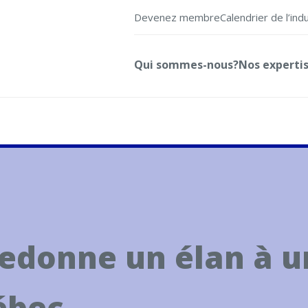
Devenez membre
Calendrier de l’ind
Qui sommes-nous?
Nos experti
redonne un élan à u
ébec