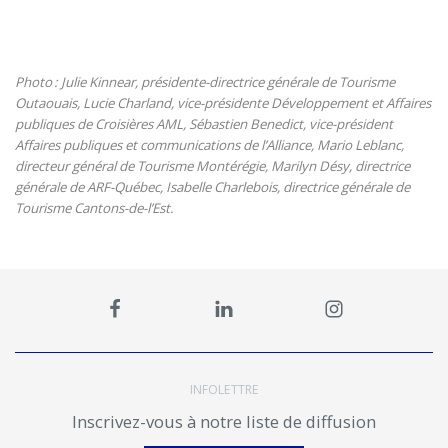
Photo : Julie
Kinnear
, présidente-directrice générale de Tourisme
Outaouais, Lucie Charland, vice-présidente Développement et Affaires
publiques de Croisières AML, Sébastien
B
e
n
e
dict, vice-président
A
ffaires publiques et communications de l’Alliance
,
Mario Leblanc
,
directeur général
de
Tourisme Montérégie,
Marilyn Désy,
di
rectrice
générale
de
ARF-Québec, Isabelle Charlebois,
d
irectrice générale
de
Tourisme
Cantons-de-l’Est
.
INFOLETTRE
Inscrivez-vous à notre liste de diffusion