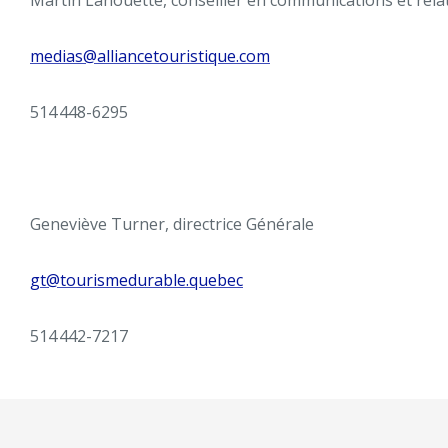
Martin Lanouette, conseiller en communications et rela
medias
@alliancetouristique.com
514 448-6295
Geneviève Turner, directrice Générale
gt@tourismedurable.quebec
514 442-7217