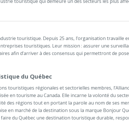
ustrie touristique qui demeure un des secteurs les plus aff
ustrie touristique. Depuis 25 ans, l’organisation travaille e
es entreprises touristiques. Leur mission : assurer une surveil
naires afin d’arriver à des consensus qui permettront de po
ristique du Québec
s touristiques régionales et sectorielles membres, l’Alliance
isée en tourisme au Canada. Elle incarne la volonté du secteu
talité des régions tout en portant la parole au nom de ses m
ise en marché de la destination sous la marque Bonjour Qué
er à faire du Québec une destination touristique durable, resp