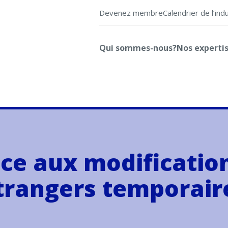
Devenez membre
Calendrier de l’ind
Qui sommes-nous?
Nos experti
ace aux modificati
étrangers temporair