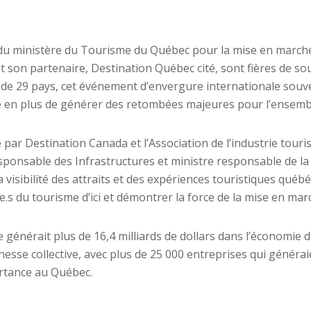
 du ministère du Tourisme du Québec pour la mise en march
e) et son partenaire, Destination Québec cité, sont fières d
nt de 29 pays, cet événement d’envergure internationale sou
nale en plus de générer des retombées majeures pour l’ensem
é par Destination Canada et l’Association de l’industrie tour
sponsable des Infrastructures et ministre responsable de la 
isibilité des attraits et des expériences touristiques québéc
.e.s du tourisme d’ici et démontrer la force de la mise en m
 générait plus de 16,4 milliards de dollars dans l’économie 
esse collective, avec plus de 25 000 entreprises qui générai
ortance au Québec.