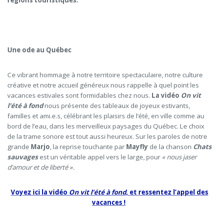
régions touristiques.
Une ode au Québec
Ce vibrant hommage à notre territoire spectaculaire, notre culture
créative et notre accueil généreux nous rappelle à quel point les
vacances estivales sont formidables chez nous.
La vidéo
On vit
l’été à fond
nous présente des tableaux de joyeux estivants,
familles et ami.e.s, célébrant les plaisirs de l’été, en ville comme au
bord de l’eau, dans les merveilleux paysages du Québec. Le choix
de la trame sonore est tout aussi heureux. Sur les paroles de notre
grande
Marjo
, la reprise touchante par
Mayfly
de la chanson
Chats
sauvages
est un véritable appel vers le large, pour
«
nous jaser
d’amour et de liberté ».
Voyez ici la vidéo
On vit l’été à fond,
et ressentez l’appel des
vacances !