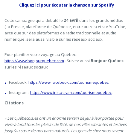
Cliquez ici pour écouter la chanson sur Spotify
Cette campagne qui a débuté le
24 avril
dans les grands médias
(La Presse, plateforme de Québecor, entre autres) et sur YouTube,
ainsi que sur des plateformes de radio traditionnelle et audio
numérique, sera aussi visible sur les réseaux sociaux.
Pour planifier votre voyage au Québec :
https://www.bonjourquebec.com
. Suivez aussi
Bonjour Québec
sur les réseaux sociaux :
Facebook:
https://www.facebook.com/tourismequebec
Instagram :
https://www.instagram.com/tourismequebec
.
Citations
«
Le
s
Québec
ois.es ont
un énorme terrain de jeu
à leur port
ée
pour
vivre à fond
tous les plaisirs de l’été
,
de nos villes vibrantes et festive
s
jusqu’au
cœur
de nos parcs nature
ls
.
Les
gens de chez
nous
savent