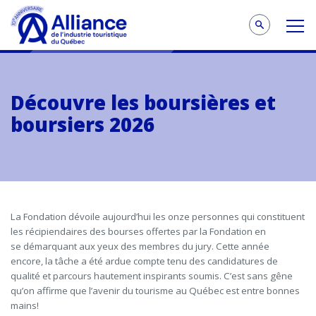
Découvre les boursières et
boursiers 2026
La Fondation dévoile aujourd’hui les
onze
personnes
qui constituent
l
es récipiendaires des bourses offertes
par la Fondation
en
se
démarqu
ant
aux yeux d
es
membres du jury
.
Cette année
encore,
la tâche a été ardue
compte tenu de
s
candidatures de
qualité et
parcours
hautement inspirants soumis
.
C’est sans gêne
qu’on affirme
que
l’avenir du tourisme au Québec
est entre bonnes
mains
!