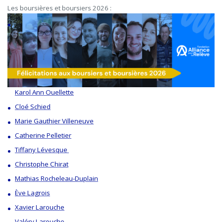
Les boursières et boursiers 2026 :
Karol Ann Ouellette
Cloé
Schied
Marie Gauthier Villeneuve
Catherine Pelletier
Tiffany Lévesque
Christophe
Chirat
Mathias
Rocheleau-Duplain
Ève
Lagrois
Xavier Larouche
Valéry Larouche