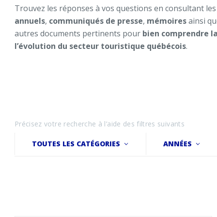
Trouvez les réponses à vos questions en consultant les
annuels
,
communiqués de presse
,
mémoires
ainsi q
autres documents pertinents pour
bien comprendre la
l’évolution du secteur touristique québécois
.
Précisez votre recherche à l’aide des filtres suivants
TOUTES LES CATÉGORIES
ANNÉES