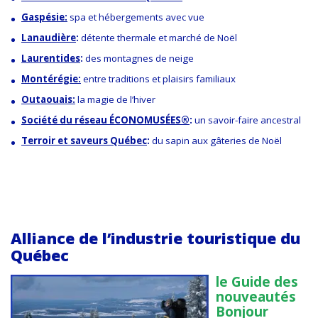
Gaspésie
:
spa et hébergements avec
v
ue
Lanaudière
:
détente thermale et marché de Noël
Laurentides
:
des montagnes de neige
Montérégie:
entre traditions et plaisirs familiaux
Outaouais:
la magie de l’hiver
Société du réseau ÉCONOMUSÉES
®
:
un savoir-faire ancestral
Terroir et saveurs Québec
:
du
sapin aux gâteries de Noël
Alliance de l’industrie touristique du
Québec
l
e Guide des
nouveautés
Bonjour