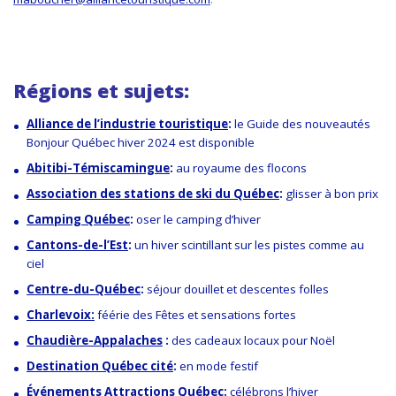
Régions et sujets:
Alliance de l’industrie touristique
:
l
e Guide des nouveautés
Bonjour Québec
hiver 2024
est disponible
Abitibi-Témiscamingue
:
au royaume des flocons
Association des stations de ski du Québec
:
glisser à bon prix
Camping Québec
:
ose
r
le camping d’hiver
Cantons-de-l’Est
:
un hiver scintillant sur les pistes comme au
ciel
Centre-du-Québec
:
séjour
douillet et descentes folles
Charlevoix:
féérie des Fêtes et sensations fortes
Chaudière-Appalaches
:
des cadeaux locaux pour Noël
Destination Québec cité
:
en mode festif
Événements Attractions Québec
:
c
élébrons l’hiver