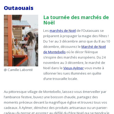
Outaouais
La tournée des marchés de
Noël
Les
marchés de Noël
de l’Outaouais se
préparent à propager la magie des Fêtes !
Du
1
er
au 3 décembre ainsi que du 8 au 10
décembre
, découvrez le
Marché de Noël
de Montebello
où le décor féérique
s’inspire des marchés européens. Du 24
novembre au 3 décembre, le marché de
Noël dans le
Vieux-Aylmer
vous invite à
@ Camille Labonté
sillonner les rues illuminées en quête
d’une trouvaille locale.
Au pittoresque village de Montebello, laissez-vous émerveiller par
l’ambiance festive, buvez une boisson chaude, partagez des
moments précieux devant la magnifique église et trouvez tous vos
cadeaux. À Aylmer, dénichez des produits artisanaux ou un panier-
cadeau du terroir et assistez au défilé du Père Noël qui se tiendra le