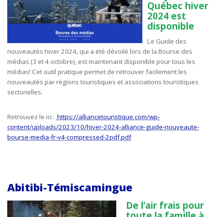
Québec
hiver
2024
est
disponible
Le Guide des
nouveautés hiver 2024, qui a été dévoilé lors de la Bourse des
médias (3 et 4 octobre), est maintenant disponible pour tous les
médias!
Cet outil pratique permet de retrouver facilement les
nouveautés par régions touristiques et associations touristiques
sectorielles.
Retrouvez le ici :
https://alliancetouristique.com/wp-
content/uploads/2023/10/hiver-2024-alliance-guide-nouveaute-
bourse-media-fr-v4-compressed-2pdf.pdf
Abitibi-Témiscamingue
De l’air frais pour
toute la famille à