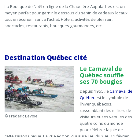
La Boutique de Noël en ligne de la Chaudière-Appalaches est un
moyen parfait pour garnir le dessous du sapin de cadeaux locaux,
tout en économisant à l’achat. Hôtels, activités de plein air,
spectacles, restaurants, boutiques gourmandes, etc.
Destination Québec cité
Le Carnaval de
Québec souffle
ses 70 bougies
Depuis 1955, le
Carnaval de
Québec
est le symbole de
l’hiver québécois,
rassemblant des milliers de
© Frédéric Lavoie
visiteurs
.euses
venu
.e
s des
quatre coins du monde
pour célébrer la joie de
cette saison unique.
La 70
e
édition, qui aura lieu du 2 au 11 février