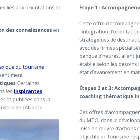
s liés aux orientations et
Étape 1 : Accompagnem
Cette offre d’accompagne
on des connaissances
en
l’intégration d’orientation
stratégiques de destinatio
avec des firmes spécialis
banque d’heures, allant ju
établie selon les besoins 
lexique du tourisme
état d’avancement en ma
 sentiment
tiques
. Certaines
Étapes 2 et 3 : Accomp
ns les
inspirantes
coaching thématique in
er et publiées dans la
strie de l’Alliance.
Ces offres d’accompagnem
du MTO, dans le développe
mise en œuvre d’actions co
objectifs en tourisme res