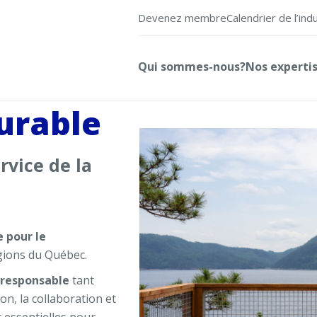
Devenez membre
Calendrier de l’ind
Qui sommes-nous?
Nos experti
urable
rvice de la
e
pour le
égions du Québec.
 responsable
tant
on, la collaboration et