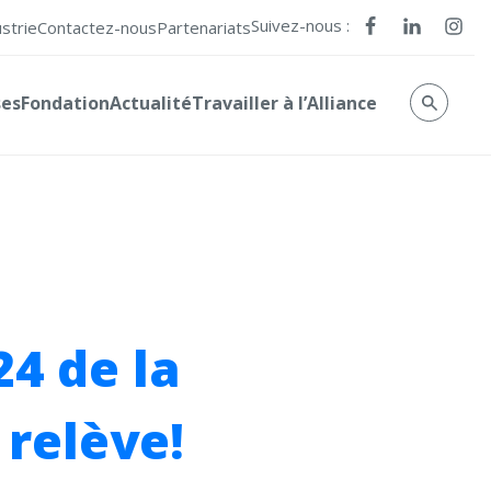
Suivez-nous :
ustrie
Contactez-nous
Partenariats
ses
Fondation
Actualité
Travailler à l’Alliance
24 de la
 relève!